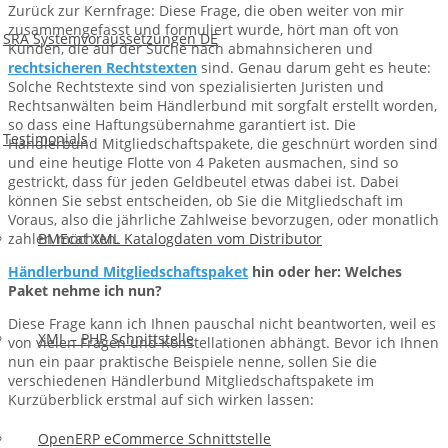
Zurück zur Kernfrage: Diese Frage, die oben weiter von mir
zusammengefasst und formuliert wurde, hört man oft von
SRA Systemvoraussetzungen DE
Kunden, die auf der Suche nach abmahnsicheren und
rechtsicheren Rechtstexten
sind. Genau darum geht es heute:
Solche Rechtstexte sind von spezialisierten Juristen und
Rechtsanwälten beim Händlerbund mit sorgfalt erstellt worden,
so dass eine Haftungsübernahme garantiert ist. Die
Testimonials
Händlerbund Mitgliedschaftspakete, die geschnürt worden sind
und eine heutige Flotte von 4 Paketen ausmachen, sind so
gestrickt, dass für jeden Geldbeutel etwas dabei ist. Dabei
können Sie sebst entscheiden, ob Sie die Mitgliedschaft im
Voraus, also die jährliche Zahlweise bevorzugen, oder monatlich
zahlen möchten.
BMEcat XML Katalogdaten vom Distributor
Händlerbund Mitgliedschaftspaket
hin oder her: Welches
Paket nehme ich nun?
Diese Frage kann ich Ihnen pauschal nicht beantworten, weil es
XML – PHP Schnittstelle
von vielen Fragen und Konstellationen abhängt. Bevor ich Ihnen
nun ein paar praktische Beispiele nenne, sollen Sie die
verschiedenen Händlerbund Mitgliedschaftspakete im
Kurzüberblick erstmal auf sich wirken lassen:
OpenERP eCommerce Schnittstelle