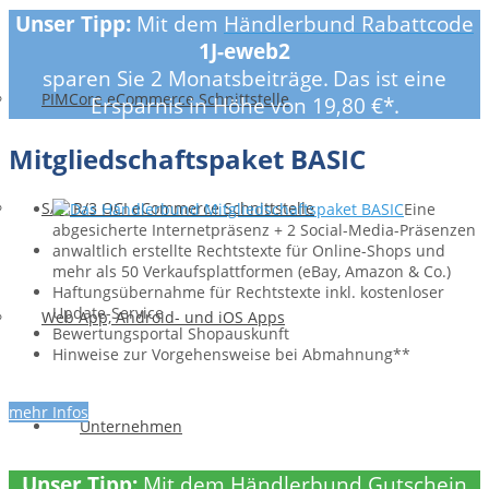
Unser Tipp:
Mit dem
Händlerbund
Rabattcode
1J-eweb2
sparen Sie 2 Monatsbeiträge.
Das ist eine
PIMCore eCommerce Schnittstelle
Ersparnis in Höhe von 19,80 €*.
Mitgliedschaftspaket BASIC
SAP R/3 OCI eCommerce Schnittstelle
Eine
abgesicherte Internetpräsenz + 2 Social-Media-Präsenzen
anwaltlich erstellte Rechts­texte für Online-Shops und
mehr als 50 Verkaufs­plattformen ­(eBay, Amazon & Co.)
Haftungs­übernahme für Rechtstexte inkl. kostenloser
Update-Service
Web App, Android- und iOS Apps
Bewertungsportal Shopauskunft
Hinweise zur Vorgehensweise bei Abmahnung**
mehr Infos
Unternehmen
Unser Tipp:
Mit dem Händlerbund Gutschein