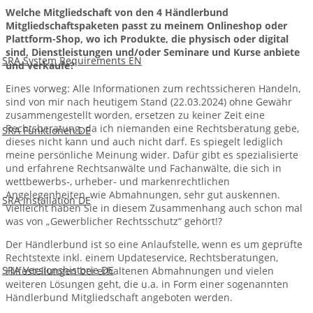
Welche Mitgliedschaft von den 4 Händlerbund
Mitgliedschaftspaketen passt zu meinem Onlineshop oder
Plattform-Shop, wo ich Produkte, die physisch oder digital
sind, Dienstleistungen und/oder Seminare und Kurse anbiete
SRA System Requirements EN
und verkaufe?
Eines vorweg: Alle Informationen zum rechtssicheren Handeln,
sind von mir nach heutigem Stand (22.03.2024) ohne Gewähr
zusammengestellt worden, ersetzen zu keiner Zeit eine
Rechtsberatung, da ich niemanden eine Rechtsberatung gebe,
SRA Funktionen DE
dieses nicht kann und auch nicht darf. Es spiegelt lediglich
meine persönliche Meinung wider. Dafür gibt es spezialisierte
und erfahrene Rechtsanwälte und Fachanwälte, die sich in
wettbewerbs-, urheber- und markenrechtlichen
Angelegenheiten, wie Abmahnungen, sehr gut auskennen.
SRA Installation DE
Vielleicht haben Sie in diesem Zusammenhang auch schon mal
was von „Gewerblicher Rechtsschutz“ gehört!?
Der Händlerbund ist so eine Anlaufstelle, wenn es um geprüfte
Rechtstexte inkl. einem Updateservice, Rechtsberatungen,
SRA Versionshistorie DE
Hilfestellungen bei erhaltenen Abmahnungen und vielen
weiteren Lösungen geht, die u.a. in Form einer sogenannten
Händlerbund Mitgliedschaft angeboten werden.