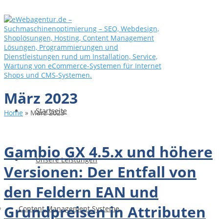
März 2023
Startseite
Home
»
März 2023
Gambio GX 4.5.x und höhere
Unsere Leistungen
Versionen: Der Entfall von
den Feldern EAN und
Grundpreisen in Attributen
Content Management Systeme