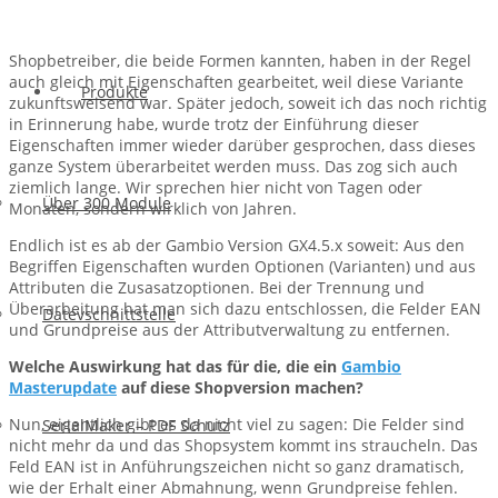
Shopbetreiber, die beide Formen kannten, haben in der Regel
auch gleich mit Eigenschaften gearbeitet, weil diese Variante
Produkte
zukunftsweisend war. Später jedoch, soweit ich das noch richtig
in Erinnerung habe, wurde trotz der Einführung dieser
Eigenschaften immer wieder darüber gesprochen, dass dieses
ganze System überarbeitet werden muss. Das zog sich auch
ziemlich lange. Wir sprechen hier nicht von Tagen oder
Über 300 Module
Monaten, sondern wirklich von Jahren.
Endlich ist es ab der Gambio Version GX4.5.x soweit: Aus den
Begriffen Eigenschaften wurden Optionen (Varianten) und aus
Attributen die Zusasatzoptionen. Bei der Trennung und
Überarbeitung hat man sich dazu entschlossen, die Felder EAN
Datevschnittstelle
und Grundpreise aus der Attributverwaltung zu entfernen.
Welche Auswirkung hat das für die, die ein
Gambio
Masterupdate
auf diese Shopversion machen?
Nun, eigentlich gibt es da nicht viel zu sagen: Die Felder sind
SerialMaker – PDF Schutz
nicht mehr da und das Shopsystem kommt ins straucheln. Das
Feld EAN ist in Anführungszeichen nicht so ganz dramatisch,
wie der Erhalt einer Abmahnung, wenn Grundpreise fehlen.