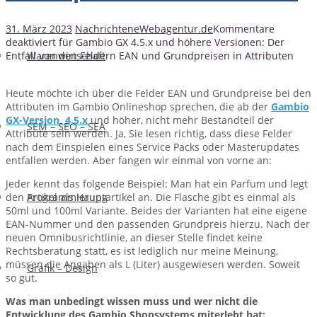
31. März 2023
Nachrichten
eWebagentur.de
Kommentare
deaktiviert
für Gambio GX 4.5.x und höhere Versionen: Der
Entfall von den Feldern EAN und Grundpreisen in Attributen
Warenwirtschaft
Heute möchte ich über die Felder EAN und Grundpreise bei den
Attributen im Gambio Onlineshop sprechen, die ab der
Gambio
GX-Version 4.5.x
und höher, nicht mehr Bestandteil der
SEM – SEO – SEA
Attribute sein werden. Ja, Sie lesen richtig, dass diese Felder
nach dem Einspielen eines Service Packs oder Masterupdates
entfallen werden. Aber fangen wir einmal von vorne an:
Jeder kennt das folgende Beispiel: Man hat ein Parfum und legt
den Artikel als Hauptartikel an. Die Flasche gibt es einmal als
Programmierung
50ml und 100ml Variante. Beides der Varianten hat eine eigene
EAN-Nummer und den passenden Grundpreis hierzu. Nach der
neuen Omnibusrichtlinie, an dieser Stelle findet keine
Rechtsberatung statt, es ist lediglich nur meine Meinung,
müssen die Angaben als L (Liter) ausgewiesen werden. Soweit
Grafik – Design
so gut.
Was man unbedingt wissen muss und wer nicht die
Entwicklung des Gambio Shopsystems miterlebt hat: