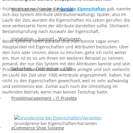
Früher, als es noch nicht die
Gambio Eigenschaften
gab, nannte
Webhosting – Server – Provider
sich das System Attribute (Attributverwaltung). Später, also im
Laufe der Zeit, wurden die Eigenschaften ins Leben gerufen, die
eine verbesserte Form der Attribute darstellen sollte. Stichwort:
Bestandsprüfung nach Auswahl der Eigenschaft.
Installation – Support – Wartungen
Beide Systeme liefen parallel und man konnte sogar einen
Hauptartikel mit Eigenschaften und Attributen bestücken. Über
den Sinn oder Unsinn, diese zu mischen, gehe ich nicht weiter
ein. Nun ist es so, um Ihnen ein weiteres Beispiel zu nennen:
Jemand, der nur das System mit den Attributen kannte und sein
Sicherheit – Onlineshop – CMS
Produktsortiment mit dieser Variante anlegte und sich vielleicht
im Laufe der Zeit über 1000 Arttribute angesammelt haben, hat
nicht zu den Eigenschaften gewechselt, weil es sehr aufwändig
und zeitintensiv war. Zumal auch noch die Umstellung im
laufenden Betrieb, wenn man keinen Testshop hatte.
Projektmanagement – IT-Projekte
Grundpreise bei Eigenschaften/Varianten
eCommerce Shop Systeme