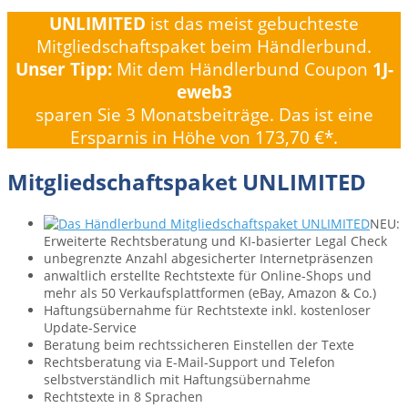
UNLIMITED
ist das meist gebuchteste
Mitgliedschaftspaket beim Händlerbund.
Unser Tipp:
Mit dem Händlerbund Coupon
1J-
eweb3
sparen Sie 3 Monatsbeiträge. Das ist eine
Ersparnis in Höhe von 173,70 €*.
Mitgliedschaftspaket UNLIMITED
NEU:
Erweiterte Rechtsberatung und KI-basierter Legal Check
unbegrenzte Anzahl ab­gesicherter Internet­präsenzen
anwaltlich erstellte Rechts­texte für Online-Shops und
mehr als 50 Verkaufs­plattformen ­(eBay, Amazon & Co.)
Haftungs­übernahme für Rechtstexte inkl. kostenloser
Update-Service
Beratung beim rechts­sicheren Einstellen der Texte
Rechtsberatung via E-Mail-Support und Telefon
selbstverständlich mit Haftungsübernahme
Rechts­texte in 8 Sprachen