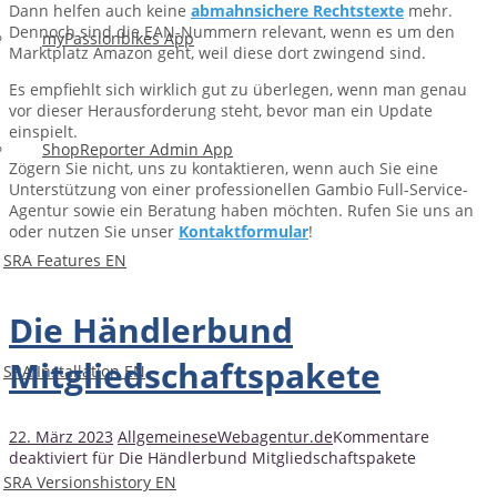
Dann helfen auch keine
abmahnsichere Rechtstexte
mehr.
Dennoch sind die EAN-Nummern relevant, wenn es um den
myPassionbikes App
Marktplatz Amazon geht, weil diese dort zwingend sind.
Es empfiehlt sich wirklich gut zu überlegen, wenn man genau
vor dieser Herausforderung steht, bevor man ein Update
einspielt.
ShopReporter Admin App
Zögern Sie nicht, uns zu kontaktieren, wenn auch Sie eine
Unterstützung von einer professionellen Gambio Full-Service-
Agentur sowie ein Beratung haben möchten. Rufen Sie uns an
oder nutzen Sie unser
Kontaktformular
!
SRA Features EN
Die Händlerbund
Mitgliedschaftspakete
SRA Installation EN
22. März 2023
Allgemeines
eWebagentur.de
Kommentare
deaktiviert
für Die Händlerbund Mitgliedschaftspakete
SRA Versionshistory EN