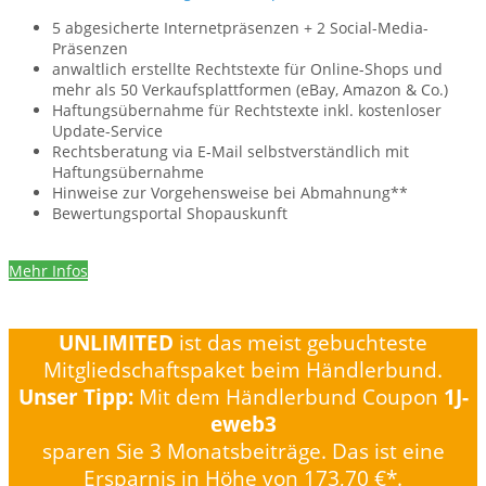
5 abgesicherte Internetpräsenzen + 2 Social-Media-
Präsenzen
anwaltlich erstellte Rechts­texte für Online-Shops und
mehr als 50 Verkaufs­plattformen ­(eBay, Amazon & Co.)
Haftungs­übernahme für Rechtstexte inkl. kostenloser
Update-Service
Rechtsberatung via E-Mail selbstverständlich mit
Haftungsübernahme
Hinweise zur Vorgehensweise bei Abmahnung**
Bewertungsportal Shopauskunft
Mehr Infos
UNLIMITED
ist das meist gebuchteste
Mitgliedschaftspaket beim Händlerbund.
Unser Tipp:
Mit dem Händlerbund Coupon
1J-
eweb3
sparen Sie 3 Monatsbeiträge. Das ist eine
Ersparnis in Höhe von 173,70 €*.