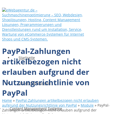
PayPal-Zahlungen
Startseite
artikelbezogen nicht
erlauben aufgrund der
Nutzungsrichtlinie von
Unsere Leistungen
PayPal
Home
»
PayPal-Zahlungen artikelbezogen nicht erlauben
aufgrund der Nutzungsrichtlinie von PayPal
»
Module
»
PayPal-
Content Management Systeme
Zahlungen artikelbezogen nicht erlauben aufgrund der