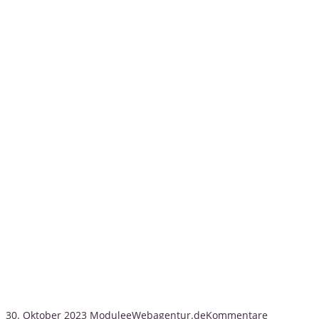
Gut zu wissen:
Kontaktformular
30. Oktober 2023
Module
eWebagentur.de
Kommentare