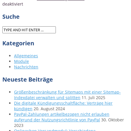
für
deaktiviert
PayPal-
Zahlungen
Suche
artikelbezogen
nicht
erlauben
aufgrund
Kategorien
der
Nutzungsrichtlinie
von
Allgemeines
PayPal
Module
Nachrichten
Neueste Beiträge
Größenbeschränkung für Sitemaps mit einer Sitemap-
Indexdatei verwalten und splitten
11. Juli 2025
Die digitale Kündigungsschaltfläche: Verträge hier
kündigen
20. August 2024
PayPal-Zahlungen artikelbezogen nicht erlauben
aufgrund der Nutzungsrichtlinie von PayPal
30. Oktober
2023
Onlineshop Versandmodul: Verschiedene