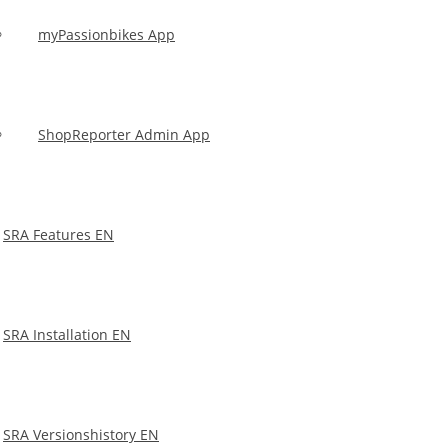
Webshop an, welches beinhaltet, warum man sich
nicht abhängig machen sollte und es fatale Folgen
myPassionbikes App
auf Ihren Körper hat.
Sie verkaufen ein physisches Produkt, wie zum
Beispiel ein Buch in Sachen Betäubungsmitteln, wo
es um einen Jungen geht, der auf die schiefe Bahn
geraten ist.
ShopReporter Admin App
Bleiben wir bei Büchern: Sie vertreiben ein Buch mit
dem Titel: Waffen lösen keine Konflikte, Dialoge
schon.
SRA Features EN
SRA Installation EN
SRA Versionshistory EN