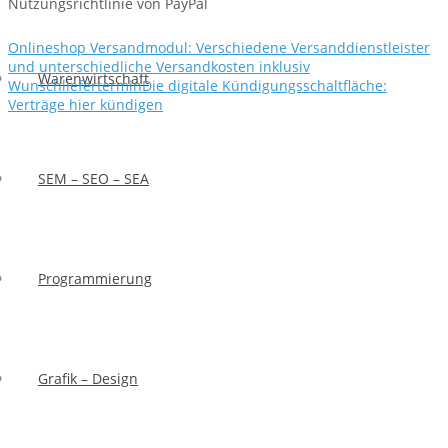
Nutzungsrichtlinie von PayPal
Onlineshop Versandmodul: Verschiedene Versanddienstleister
und unterschiedliche Versandkosten inklusiv
Warenwirtschaft
Wunschliefertermin
Die digitale Kündigungsschaltfläche:
Verträge hier kündigen
PayPal-Zahlungen artikelbezogen nicht erlauben, geht das
überhaupt?
SEM – SEO – SEA
Programmierung
Grafik – Design