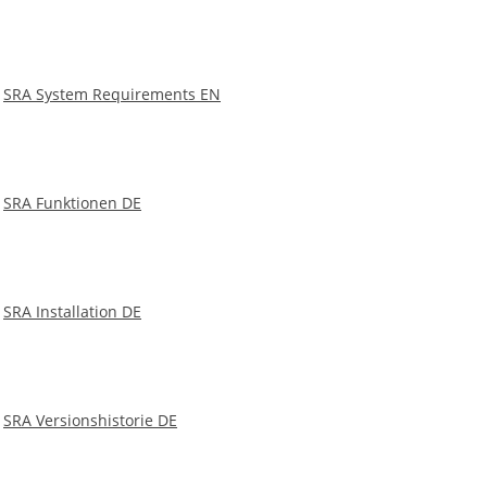
SRA System Requirements EN
SRA Funktionen DE
Kommen wir jetzt zu dem Gambio Zahlungsmodul, wie
man dieses Problem lösen kann:
SRA Installation DE
SRA Versionshistorie DE
Heute soll es um ein Gambio Modul gehen, welches