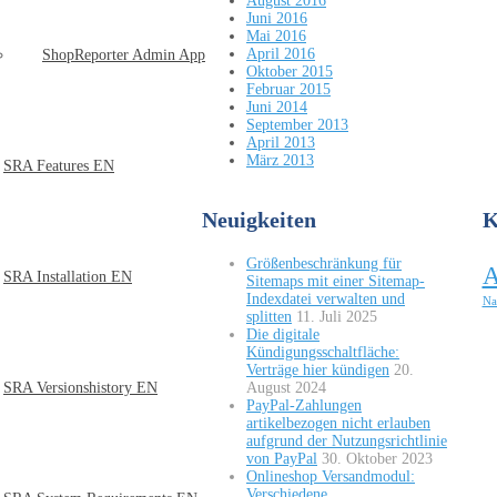
August 2016
Juni 2016
Mai 2016
April 2016
ShopReporter Admin App
Oktober 2015
Februar 2015
Juni 2014
September 2013
April 2013
März 2013
SRA Features EN
Neuigkeiten
K
Größenbeschränkung für
A
SRA Installation EN
Sitemaps mit einer Sitemap-
Indexdatei verwalten und
Na
splitten
11. Juli 2025
Die digitale
Kündigungsschaltfläche:
Verträge hier kündigen
20.
August 2024
SRA Versionshistory EN
PayPal-Zahlungen
artikelbezogen nicht erlauben
aufgrund der Nutzungsrichtlinie
von PayPal
30. Oktober 2023
Onlineshop Versandmodul:
Verschiedene