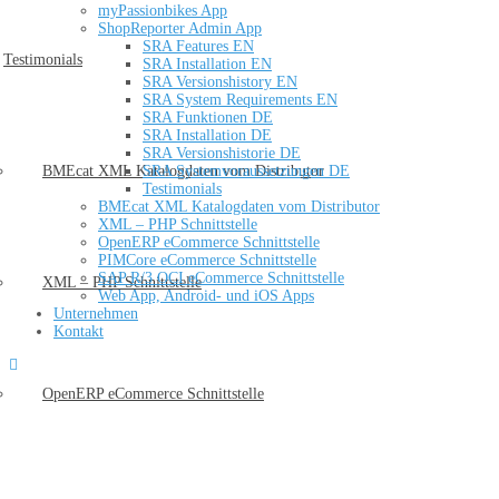
myPassionbikes App
ShopReporter Admin App
SRA Features EN
Testimonials
SRA Installation EN
SRA Versionshistory EN
SRA System Requirements EN
SRA Funktionen DE
SRA Installation DE
SRA Versionshistorie DE
SRA Systemvoraussetzungen DE
BMEcat XML Katalogdaten vom Distributor
Testimonials
BMEcat XML Katalogdaten vom Distributor
XML – PHP Schnittstelle
OpenERP eCommerce Schnittstelle
PIMCore eCommerce Schnittstelle
SAP R/3 OCI eCommerce Schnittstelle
XML – PHP Schnittstelle
Web App, Android- und iOS Apps
Unternehmen
Kontakt
OpenERP eCommerce Schnittstelle