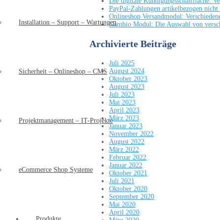
Die digitale Kündigungsschaltfläche: Ve
PayPal-Zahlungen artikelbezogen nicht 
Onlineshop Versandmodul: Verschiedene 
Installation – Support – Wartungen
Gambio Modul: Die Auswahl von versch
Archivierte Beiträge
Juli 2025
August 2024
Sicherheit – Onlineshop – CMS
Oktober 2023
August 2023
Juli 2023
Mai 2023
April 2023
März 2023
Projektmanagement – IT-Projekte
Januar 2023
November 2022
August 2022
März 2022
Februar 2022
Januar 2022
eCommerce Shop Systeme
Oktober 2021
Juli 2021
Oktober 2020
September 2020
Mai 2020
April 2020
Produkte