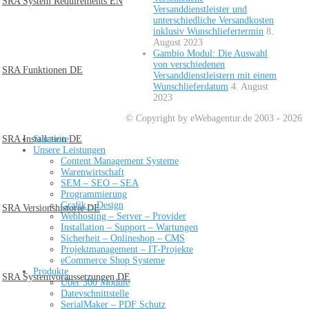
SRA System Requirements EN
Versanddienstleister und
unterschiedliche Versandkosten
inklusiv Wunschliefertermin
8.
August 2023
Gambio Modul: Die Auswahl
von verschiedenen
SRA Funktionen DE
Versanddienstleistern mit einem
Wunschlieferdatum
4. August
2023
© Copyright by eWebagentur.de 2003 - 2026
Startseite
SRA Installation DE
Unsere Leistungen
Content Management Systeme
Warenwirtschaft
SEM – SEO – SEA
Programmierung
Grafik – Design
SRA Versionshistorie DE
Webhosting – Server – Provider
Installation – Support – Wartungen
Sicherheit – Onlineshop – CMS
Projektmanagement – IT-Projekte
eCommerce Shop Systeme
Produkte
SRA Systemvoraussetzungen DE
Über 300 Module
Datevschnittstelle
SerialMaker – PDF Schutz