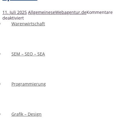
11. Juli 2025
Allgemeines
eWebagentur.de
Kommentare
für
deaktiviert
Größenbeschränkung
Warenwirtschaft
für
Sitemaps
Sitemap
mit
splitten
einer
Sitemap-
SEM – SEO – SEA
Indexdatei
verwalten
und
splitten
Programmierung
XML-Sitemap
Grafik – Design