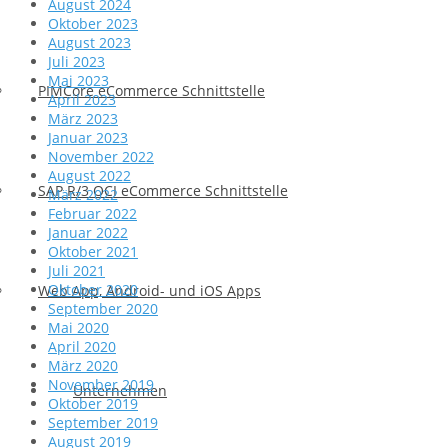
August 2024
Oktober 2023
August 2023
Juli 2023
Mai 2023
PIMCore eCommerce Schnittstelle
April 2023
März 2023
Januar 2023
November 2022
August 2022
SAP R/3 OCI eCommerce Schnittstelle
März 2022
Februar 2022
Januar 2022
Oktober 2021
Juli 2021
Oktober 2020
Web App, Android- und iOS Apps
September 2020
Mai 2020
April 2020
März 2020
November 2019
Unternehmen
Oktober 2019
September 2019
August 2019