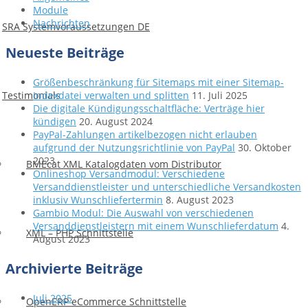
Module
Nachrichten
SRA Systemvoraussetzungen DE
Neueste Beiträge
Größenbeschränkung für Sitemaps mit einer Sitemap-
Testimonials
Indexdatei verwalten und splitten
11. Juli 2025
Die digitale Kündigungsschaltfläche: Verträge hier
kündigen
20. August 2024
PayPal-Zahlungen artikelbezogen nicht erlauben
aufgrund der Nutzungsrichtlinie von PayPal
30. Oktober
2023
BMEcat XML Katalogdaten vom Distributor
Onlineshop Versandmodul: Verschiedene
Versanddienstleister und unterschiedliche Versandkosten
inklusiv Wunschliefertermin
8. August 2023
Gambio Modul: Die Auswahl von verschiedenen
Versanddienstleistern mit einem Wunschlieferdatum
4.
XML – PHP Schnittstelle
August 2023
Archivierte Beiträge
Juli 2025
OpenERP eCommerce Schnittstelle