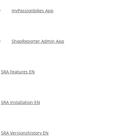
myPassionbikes App
Sie fragen sich jetzt, warum ein XML-Datei nicht
ausreicht?
ShopReporter Admin App
SRA Features EN
Eine weitere berechtigte Frage wäre, ob Sie überhaupt
eine Sitemap benötigen?
SRA Installation EN
SRA Versionshistory EN