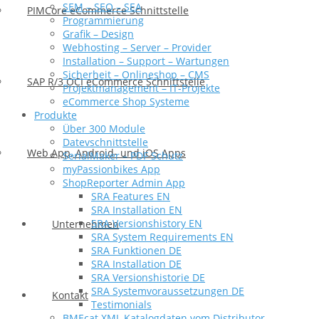
SEM – SEO – SEA
PIMCore eCommerce Schnittstelle
Programmierung
Grafik – Design
Webhosting – Server – Provider
Installation – Support – Wartungen
Sicherheit – Onlineshop – CMS
SAP R/3 OCI eCommerce Schnittstelle
Projektmanagement – IT-Projekte
eCommerce Shop Systeme
Produkte
Über 300 Module
Datevschnittstelle
Web App, Android- und iOS Apps
SerialMaker – PDF Schutz
myPassionbikes App
ShopReporter Admin App
SRA Features EN
SRA Installation EN
SRA Versionshistory EN
Unternehmen
SRA System Requirements EN
SRA Funktionen DE
SRA Installation DE
SRA Versionshistorie DE
SRA Systemvoraussetzungen DE
Kontakt
Testimonials
BMEcat XML Katalogdaten vom Distributor