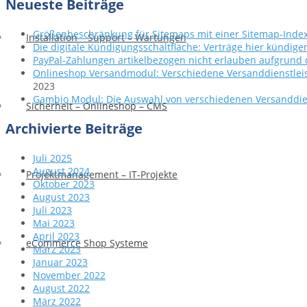
Neueste Beiträge
Größenbeschränkung für Sitemaps mit einer Sitemap-Indexd
Installation – Support – Wartungen
Die digitale Kündigungsschaltfläche: Verträge hier kündige
PayPal-Zahlungen artikelbezogen nicht erlauben aufgrund d
Onlineshop Versandmodul: Verschiedene Versanddienstleis
2023
Gambio Modul: Die Auswahl von verschiedenen Versanddie
Sicherheit – Onlineshop – CMS
Archivierte Beiträge
Juli 2025
August 2024
Projektmanagement – IT-Projekte
Oktober 2023
August 2023
Juli 2023
Mai 2023
April 2023
eCommerce Shop Systeme
März 2023
Januar 2023
November 2022
August 2022
März 2022