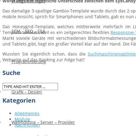
Worin liegt der eigentiche Unterschied zwischen dem EyeCan
Warenwirtschaft
Das damalige 3-spaltige Gambio-Template wurde durch das 2-spa
mobile Ansicht, sprich für Smartphones und Tablets, gab es nun 
Das Honeygrid-Template, welches mittlerweile mehrfach im Li
SEM – SEO – SEA
Template ablösen, weil es ein zeitgerechtes flexibles
Responsive-
Markt soviele Geräte mit verschiedenen Bildschirmabmessu
und Tablets gibt, liegt ein großer Vorteil klar auf der Hand. Di
Wussten Sie eigentlich schon, dass die
Suchmaschinenoptimie
Webseite auf das Ranking zur Folge hat?
Programmierung
Suche
Grafik – Design
Kategorien
Allgemeines
Module
Webhosting – Server – Provider
Nachrichten