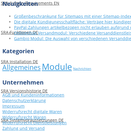
Neuigkeiten
SRA System Requirements EN
Größenbeschränkung für Sitemaps mit einer Sitemap-Indexd
Die digitale Kündigungsschaltfläche: Verträge hier kündige
PayPal-Zahlungen artikelbezogen nicht erlauben aufgrund d
SRA Funktionen DE
Onlineshop Versandmodul: Verschiedene Versanddienstleis
Gambio Modul: Die Auswahl von verschiedenen Versanddie
Kategorien
SRA Installation DE
Module
Allgemeines
Nachrichten
Unternehmen
SRA Versionshistorie DE
AGB und Kundeninformationen
Datenschutzerklärung
Impressum
Widerrufsrecht digitale Waren
Widerrufsrecht Waren
SRA Systemvoraussetzungen DE
Widerrufsrecht Dienstleistungen
Zahlung und Versand