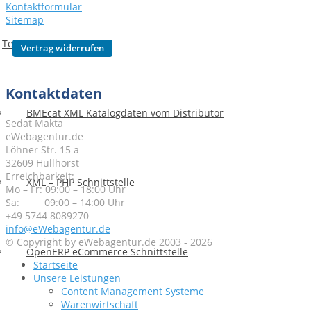
Kontaktformular
Sitemap
Testimonials
Kontaktdaten
BMEcat XML Katalogdaten vom Distributor
Sedat Makta
eWebagentur.de
Löhner Str. 15 a
32609 Hüllhorst
Erreichbarkeit:
XML – PHP Schnittstelle
Mo – Fr: 09:00 – 18:00 Uhr
Sa: 09:00 – 14:00 Uhr
+49 5744 8089270
info@eWebagentur.de
© Copyright by eWebagentur.de 2003 - 2026
OpenERP eCommerce Schnittstelle
Startseite
Unsere Leistungen
Content Management Systeme
Warenwirtschaft