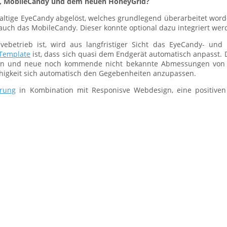
dy, MobileCandy und dem neuen HoneyGrid?
ltige EyeCandy abgelöst, welches grundlegend überarbeitet worden
auch das MobileCandy. Dieser konnte optional dazu integriert wer
vebetrieb ist, wird aus langfristiger Sicht das EyeCandy- und
Template
ist, dass sich quasi dem Endgerät automatisch anpasst.
ngen und neue noch kommende nicht bekannte Abmessungen von
e Fähigkeit sich automatisch den Gegebenheiten anzupassen.
rung
in Kombination mit Responisve Webdesign, eine positiven 