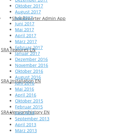
Oktober 2017
August 2017
Juli 2017
ShopReporter Admin App
Juni 2017
Mai 2017
April 2017
März 2017
Februar 2017
SRA Features EN
Januar 2017
Dezember 2016
November 2016
Oktober 2016
August 2016
SRA Installation EN
Juni 2016
Mai 2016
April 2016
Oktober 2015
Februar 2015
SRA Versionshistory EN
Juni 2014
September 2013
April 2013
März 2013