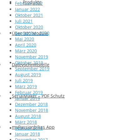
Produkte
Februar 2022
Januar 2022
Oktober 2021
Juli 2021
Oktober 2020
September 2020
Über 300 Module
Mai 2020
April 2020
März 2020
November 2019
Oktober 2019
Datevschnittstelle
September 2019
August 2019
Juli 2019
März 2019
Februar 2019
SerialMaker – PDF Schutz
Januar 2019
Dezember 2018
November 2018
August 2018
März 2018
myPassionbikes App
Februar 2018
Januar 2018
Dezember 2017