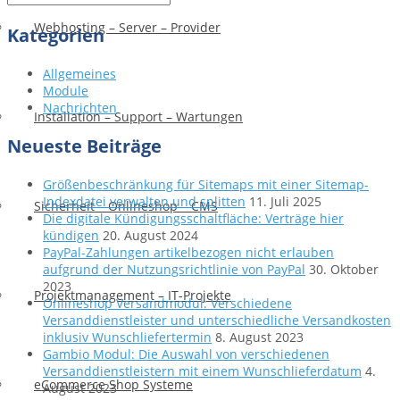
Webhosting – Server – Provider
Kategorien
Allgemeines
Module
Nachrichten
Installation – Support – Wartungen
Neueste Beiträge
Größenbeschränkung für Sitemaps mit einer Sitemap-
Indexdatei verwalten und splitten
11. Juli 2025
Sicherheit – Onlineshop – CMS
Die digitale Kündigungsschaltfläche: Verträge hier
kündigen
20. August 2024
PayPal-Zahlungen artikelbezogen nicht erlauben
aufgrund der Nutzungsrichtlinie von PayPal
30. Oktober
2023
Projektmanagement – IT-Projekte
Onlineshop Versandmodul: Verschiedene
Versanddienstleister und unterschiedliche Versandkosten
inklusiv Wunschliefertermin
8. August 2023
Gambio Modul: Die Auswahl von verschiedenen
Versanddienstleistern mit einem Wunschlieferdatum
4.
eCommerce Shop Systeme
August 2023