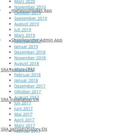
März 2020
November 2019
myPassionbikes App
Oktober 2019
September 2019
August 2019
Juli 2019
März 2019
ShopReporter Admin App
Februar 2019
Januar 2019
Dezember 2018
November 2018
August 2018
März 2018
SRA Features EN
Februar 2018
Januar 2018
Dezember 2017
Oktober 2017
August 2017
SRA Installation EN
Juli 2017
Juni 2017
Mai 2017
April 2017
März 2017
SRA Versionshistory EN
Februar 2017