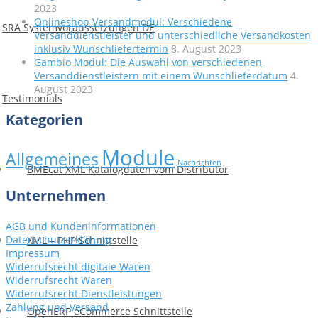
2023
Onlineshop Versandmodul: Verschiedene
SRA Systemvoraussetzungen DE
Versanddienstleister und unterschiedliche Versandkosten
inklusiv Wunschliefertermin
8. August 2023
Gambio Modul: Die Auswahl von verschiedenen
Versanddienstleistern mit einem Wunschlieferdatum
4.
August 2023
Testimonials
Kategorien
Module
Allgemeines
Nachrichten
BMEcat XML Katalogdaten vom Distributor
Unternehmen
AGB und Kundeninformationen
Datenschutzerklärung
XML – PHP Schnittstelle
Impressum
Widerrufsrecht digitale Waren
Widerrufsrecht Waren
Widerrufsrecht Dienstleistungen
Zahlung und Versand
OpenERP eCommerce Schnittstelle