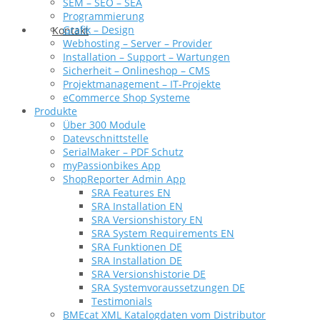
SEM – SEO – SEA
Programmierung
Grafik – Design
Kontakt
Webhosting – Server – Provider
Installation – Support – Wartungen
Sicherheit – Onlineshop – CMS
Projektmanagement – IT-Projekte
eCommerce Shop Systeme
Produkte
Über 300 Module
Datevschnittstelle
SerialMaker – PDF Schutz
myPassionbikes App
ShopReporter Admin App
SRA Features EN
SRA Installation EN
SRA Versionshistory EN
SRA System Requirements EN
SRA Funktionen DE
SRA Installation DE
SRA Versionshistorie DE
SRA Systemvoraussetzungen DE
Testimonials
BMEcat XML Katalogdaten vom Distributor