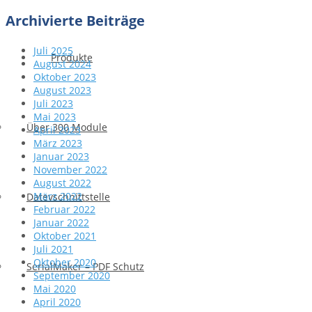
Archivierte Beiträge
Juli 2025
Produkte
August 2024
Oktober 2023
August 2023
Juli 2023
Mai 2023
Über 300 Module
April 2023
März 2023
Januar 2023
November 2022
August 2022
März 2022
Datevschnittstelle
Februar 2022
Januar 2022
Oktober 2021
Juli 2021
Oktober 2020
SerialMaker – PDF Schutz
September 2020
Mai 2020
April 2020