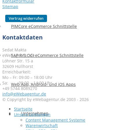
Kontaktformular
Sitemap
PIMCore eCommerce Schnittstelle
Kontaktdaten
Sedat Makta
eWebagentur.de
SAP R/3 OCI eCommerce Schnittstelle
Löhner Str. 15 a
32609 Hüllhorst
Erreichbarkeit:
Mo – Fr: 09:00 – 18:00 Uhr
Sa: 09:00 – 14:00 Uhr
Web App, Android- und iOS Apps
+49 5744 8089270
info@eWebagentur.de
© Copyright by eWebagentur.de 2003 - 2026
Startseite
Unternehmen
Unsere Leistungen
Content Management Systeme
Warenwirtschaft