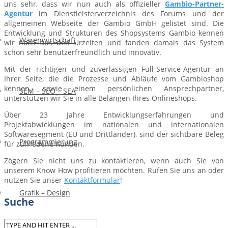
uns sehr, dass wir nun auch als offizieller
Gambio-Partner-
Agentur
im Dienstleisterverzeichnis des Forums und der
allgemeinen Webseite der Gambio GmbH gelistet sind. Die
Entwicklung und Strukturen des Shopsystems Gambio kennen
Warenwirtschaft
wir noch aus den Urzeiten und fanden damals das System
schon sehr benutzerfreundlich und innovativ.
Mit der richtigen und zuverlässigen Full-Service-Agentur an
Ihrer Seite, die die Prozesse und Abläufe vom Gambioshop
kennen, sowie einem persönlichen Ansprechpartner,
SEM – SEO – SEA
unterstützen wir Sie in alle Belangen Ihres Onlineshops.
Über 23 Jahre Entwicklungserfahrungen und
Projektabwicklungen im nationalen und internationalen
Softwaresegment (EU und Drittländer), sind der sichtbare Beleg
Programmierung
für zufriedene Kunden.
Zögern Sie nicht uns zu kontaktieren, wenn auch Sie von
unserem Know How profitieren möchten. Rufen Sie uns an oder
nutzen Sie unser
Kontaktformular
!
Grafik – Design
Suche