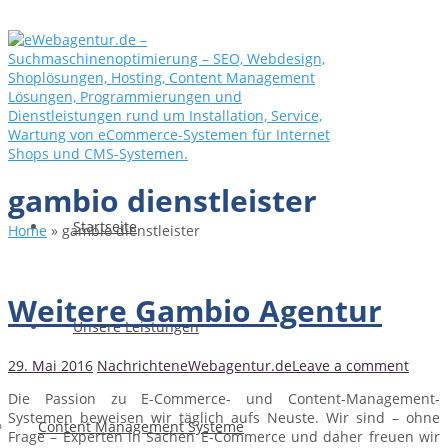
gambio dienstleister
Startseite
Home
»
gambio dienstleister
Weitere Gambio Agentur
Unsere Leistungen
29. Mai 2016
Nachrichten
eWebagentur.de
Leave a comment
Die Passion zu E-Commerce- und Content-Management-
Systemen beweisen wir täglich aufs Neuste. Wir sind – ohne
Content Management Systeme
Frage – Experten in Sachen E-Commerce und daher freuen wir