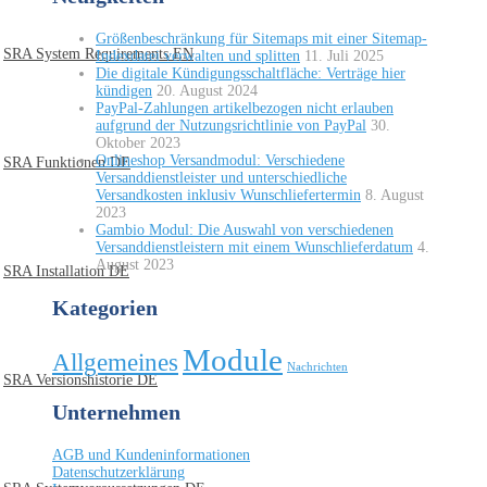
Größenbeschränkung für Sitemaps mit einer Sitemap-
SRA System Requirements EN
Indexdatei verwalten und splitten
11. Juli 2025
Die digitale Kündigungsschaltfläche: Verträge hier
kündigen
20. August 2024
PayPal-Zahlungen artikelbezogen nicht erlauben
aufgrund der Nutzungsrichtlinie von PayPal
30.
Oktober 2023
Onlineshop Versandmodul: Verschiedene
SRA Funktionen DE
Versanddienstleister und unterschiedliche
Versandkosten inklusiv Wunschliefertermin
8. August
2023
Gambio Modul: Die Auswahl von verschiedenen
Versanddienstleistern mit einem Wunschlieferdatum
4.
August 2023
SRA Installation DE
Kategorien
Module
Allgemeines
Nachrichten
SRA Versionshistorie DE
Unternehmen
AGB und Kundeninformationen
Datenschutzerklärung