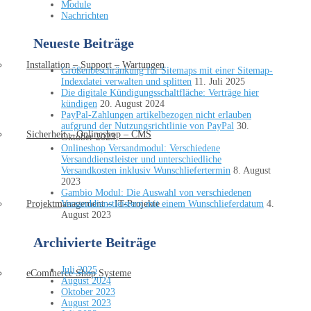
Module
Nachrichten
Neueste Beiträge
Installation – Support – Wartungen
Größenbeschränkung für Sitemaps mit einer Sitemap-
Indexdatei verwalten und splitten
11. Juli 2025
Die digitale Kündigungsschaltfläche: Verträge hier
kündigen
20. August 2024
PayPal-Zahlungen artikelbezogen nicht erlauben
aufgrund der Nutzungsrichtlinie von PayPal
30.
Sicherheit – Onlineshop – CMS
Oktober 2023
Onlineshop Versandmodul: Verschiedene
Versanddienstleister und unterschiedliche
Versandkosten inklusiv Wunschliefertermin
8. August
2023
Gambio Modul: Die Auswahl von verschiedenen
Versanddienstleistern mit einem Wunschlieferdatum
4.
Projektmanagement – IT-Projekte
August 2023
Archivierte Beiträge
Juli 2025
eCommerce Shop Systeme
August 2024
Oktober 2023
August 2023