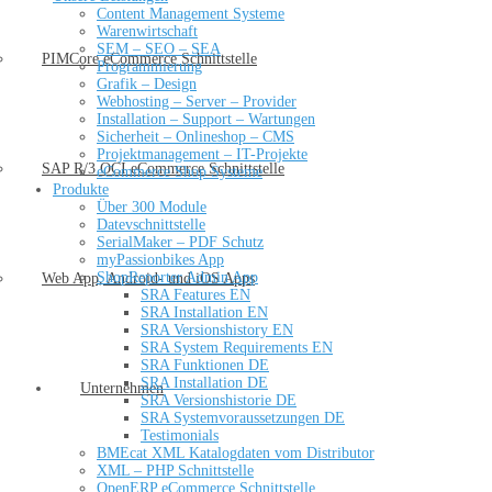
Content Management Systeme
Warenwirtschaft
SEM – SEO – SEA
PIMCore eCommerce Schnittstelle
Programmierung
Grafik – Design
Webhosting – Server – Provider
Installation – Support – Wartungen
Sicherheit – Onlineshop – CMS
Projektmanagement – IT-Projekte
SAP R/3 OCI eCommerce Schnittstelle
eCommerce Shop Systeme
Produkte
Über 300 Module
Datevschnittstelle
SerialMaker – PDF Schutz
myPassionbikes App
ShopReporter Admin App
Web App, Android- und iOS Apps
SRA Features EN
SRA Installation EN
SRA Versionshistory EN
SRA System Requirements EN
SRA Funktionen DE
SRA Installation DE
Unternehmen
SRA Versionshistorie DE
SRA Systemvoraussetzungen DE
Testimonials
BMEcat XML Katalogdaten vom Distributor
XML – PHP Schnittstelle
OpenERP eCommerce Schnittstelle