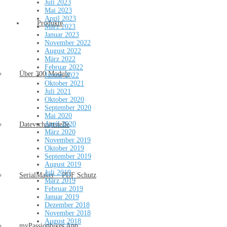
Juli 2023
Mai 2023
April 2023
Produkte
März 2023
Januar 2023
November 2022
August 2022
März 2022
Februar 2022
Über 300 Module
Januar 2022
Oktober 2021
Juli 2021
Oktober 2020
September 2020
Mai 2020
April 2020
Datevschnittstelle
März 2020
November 2019
Oktober 2019
September 2019
August 2019
Juli 2019
SerialMaker – PDF Schutz
März 2019
Februar 2019
Januar 2019
Dezember 2018
November 2018
August 2018
myPassionbikes App