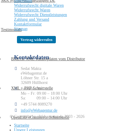
SRA Systemvoraussetzungen DE
Impressum
Widerrufsrecht digitale Waren
Widerrufsrecht Waren
Widerrufsrecht Dienstleistungen
Zahlung und Versand
Kontaktformular
Sitemap
Testimonials
Kontaktdaten
BMEcat XML Katalogdaten vom Distributor
Sedat Makta
eWebagentur.de
Löhner Str. 15 a
32609 Hüllhorst
XML – PHP Schnittstelle
Erreichbarkeit:
Mo – Fr: 09:00 – 18:00 Uhr
Sa: 09:00 – 14:00 Uhr
+49 5744 8089270
info@eWebagentur.de
© Copyright by eWebagentur.de 2003 - 2026
OpenERP eCommerce Schnittstelle
Startseite
Unsere Leistungen