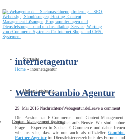
internetagentur
Startseite
Home
»
internetagentur
Weitere Gambio Agentur
Unsere Leistungen
29. Mai 2016
Nachrichten
eWebagentur.de
Leave a comment
Die Passion zu E-Commerce- und Content-Management-
Content Management Systeme
Systemen beweisen wir täglich aufs Neuste. Wir sind – ohne
Frage – Experten in Sachen E-Commerce und daher freuen
wir uns sehr, dass wir nun auch als offizieller
Gambio-
Partner-Agentur
im Dienstleisterverzeichnis des Forums und