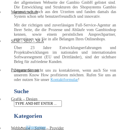
der allgemeinen Webseite der Gambio GmbH gelistet sind.
Die Entwicklung und Strukturen des Shopsystems Gambio
kennen wir noch aus den Urzeiten und fanden damals das
Warenwirtschaft
System schon sehr benutzerfreundlich und innovativ.
Mit der richtigen und zuverlässigen Full-Service-Agentur an
Ihrer Seite, die die Prozesse und Abläufe vom Gambioshop
kennen, sowie einem persönlichen Ansprechpartner,
unterstützen wir Sie in alle Belangen Ihres Onlineshops.
SEM – SEO – SEA
Über 23 Jahre Entwicklungserfahrungen und
Projektabwicklungen im nationalen und internationalen
Softwaresegment (EU und Drittländer), sind der sichtbare
Beleg für zufriedene Kunden.
Programmierung
Zögern Sie nicht uns zu kontaktieren, wenn auch Sie von
unserem Know How profitieren möchten. Rufen Sie uns an
oder nutzen Sie unser
Kontaktformular
!
Suche
Grafik – Design
Kategorien
Allgemeines
Webhosting – Server – Provider