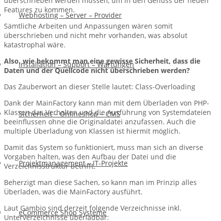
überschrieben werden müssen, um in den Genuss der neuen
Features zu kommen.
Webhosting – Server – Provider
Sämtliche Arbeiten und Anpassungen wären somit
überschrieben und nicht mehr vorhanden, was absolut
katastrophal wäre.
Also, wie bekommt man eine gewisse Sicherheit, dass die
Installation – Support – Wartungen
Daten und der Quellcode nicht überschrieben werden?
Das Zauberwort an dieser Stelle lautet: Class-Overloading
Dank der MainFactory kann man mit dem Überladen von PHP-
Klassen das Verhalten und die Ausführung von Systemdateien
Sicherheit – Onlineshop – CMS
beeinflussen ohne die Originaldatei anzufassen. Auch die
multiple Überladung von Klassen ist hiermit möglich.
Damit das System so funktioniert, muss man sich an diverse
Vorgaben halten, was den Aufbau der Datei und die
Projektmanagement – IT-Projekte
Verzeichnisstruktur betrifft.
Beherzigt man diese Sachen, so kann man im Prinzip alles
Überladen, was die MainFactory ausführt.
Laut Gambio sind derzeit folgende Verzeichnisse inkl.
eCommerce Shop Systeme
Unterverzeichnisse überladbar: