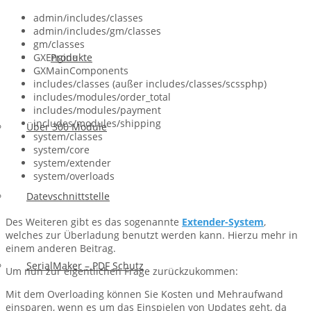
admin/includes/classes
admin/includes/gm/classes
gm/classes
Produkte
GXEngine
GXMainComponents
includes/classes (außer includes/classes/scssphp)
includes/modules/order_total
includes/modules/payment
includes/modules/shipping
Über 300 Module
system/classes
system/core
system/extender
system/overloads
Datevschnittstelle
Des Weiteren gibt es das sogenannte
Extender-System
,
welches zur Überladung benutzt werden kann. Hierzu mehr in
einem anderen Beitrag.
SerialMaker – PDF Schutz
Um nun zur eigentlichen Frage zurückzukommen:
Mit dem Overloading können Sie Kosten und Mehraufwand
einsparen, wenn es um das Einspielen von Updates geht, da