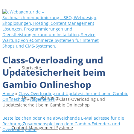
Class-Overloading und
Startseite
Updatesicherheit beim
Gambio Onlineshop
Home
»
Class-Overloading und Updatesicherheit beim Gambio
Unsere Leistungen
Onlineshop
»
Allgemeines
»
Class-Overloading und
Updatesicherheit beim Gambio Onlineshop
Bestellzeichen oder eine abweichende E-Mailadresse für die
Rechnung
Zusammenspiel von dem Gambio-Extender- und
Content Management Systeme
Overload-System