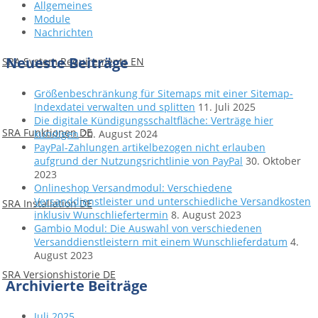
Allgemeines
Module
Nachrichten
Neueste Beiträge
SRA System Requirements EN
Größenbeschränkung für Sitemaps mit einer Sitemap-
Indexdatei verwalten und splitten
11. Juli 2025
Die digitale Kündigungsschaltfläche: Verträge hier
SRA Funktionen DE
kündigen
20. August 2024
PayPal-Zahlungen artikelbezogen nicht erlauben
aufgrund der Nutzungsrichtlinie von PayPal
30. Oktober
2023
Onlineshop Versandmodul: Verschiedene
Versanddienstleister und unterschiedliche Versandkosten
SRA Installation DE
inklusiv Wunschliefertermin
8. August 2023
Gambio Modul: Die Auswahl von verschiedenen
Versanddienstleistern mit einem Wunschlieferdatum
4.
August 2023
SRA Versionshistorie DE
Archivierte Beiträge
Juli 2025