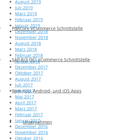
August 2019
Juli 2019
März 2019
Februar 2019
Januar 2019
PIMCore eCommerce Schnittstelle
Dezember 2018
November 2018
August 2018
März 2018
Februar 2018
SAP R/3 OCI eCommerce Schnittstelle
Januar 2018
Dezember 2017
Oktober 2017
August 2017
Juli 2017
Web App, Android- und iOS Apps
Juni 2017
Mai 2017
April 2017
März 2017
Februar 2017
Januar 2017
Unternehmen
Dezember 2016
November 2016
Oktober 2016