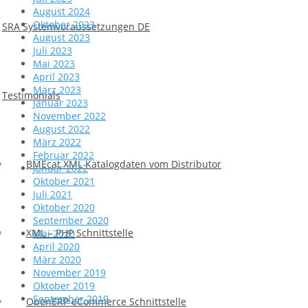
August 2024
Oktober 2023
SRA Systemvoraussetzungen DE
August 2023
Juli 2023
Mai 2023
April 2023
März 2023
Testimonials
Januar 2023
November 2022
August 2022
März 2022
Februar 2022
BMEcat XML Katalogdaten vom Distributor
Januar 2022
Oktober 2021
Juli 2021
Oktober 2020
September 2020
XML – PHP Schnittstelle
Mai 2020
April 2020
März 2020
November 2019
Oktober 2019
September 2019
OpenERP eCommerce Schnittstelle