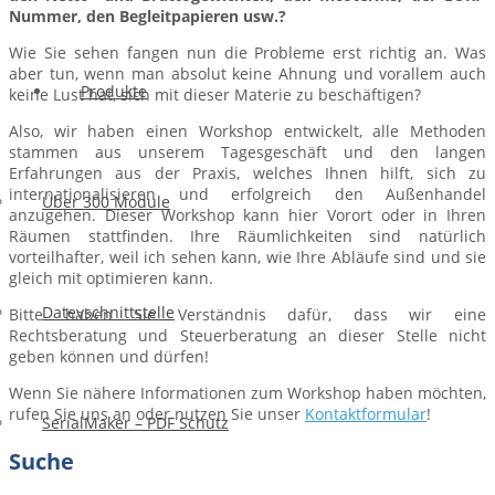
Nummer, den Begleitpapieren usw.?
Wie Sie sehen fangen nun die Probleme erst richtig an. Was
aber tun, wenn man absolut keine Ahnung und vorallem auch
Produkte
keine Lust hat, sich mit dieser Materie zu beschäftigen?
Also, wir haben einen Workshop entwickelt, alle Methoden
stammen aus unserem Tagesgeschäft und den langen
Erfahrungen aus der Praxis, welches Ihnen hilft, sich zu
internationalisieren und erfolgreich den Außenhandel
Über 300 Module
anzugehen. Dieser Workshop kann hier Vorort oder in Ihren
Räumen stattfinden. Ihre Räumlichkeiten sind natürlich
vorteilhafter, weil ich sehen kann, wie Ihre Abläufe sind und sie
gleich mit optimieren kann.
Datevschnittstelle
Bitte haben Sie Verständnis dafür, dass wir eine
Rechtsberatung und Steuerberatung an dieser Stelle nicht
geben können und dürfen!
Wenn Sie nähere Informationen zum Workshop haben möchten,
rufen Sie uns an oder nutzen Sie unser
Kontaktformular
!
SerialMaker – PDF Schutz
Suche