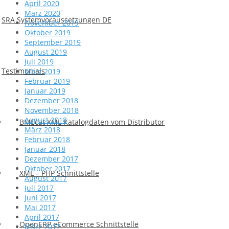
April 2020
März 2020
SRA Systemvoraussetzungen DE
November 2019
Oktober 2019
September 2019
August 2019
Juli 2019
Testimonials
März 2019
Februar 2019
Januar 2019
Dezember 2018
November 2018
August 2018
BMEcat XML Katalogdaten vom Distributor
März 2018
Februar 2018
Januar 2018
Dezember 2017
Oktober 2017
XML – PHP Schnittstelle
August 2017
Juli 2017
Juni 2017
Mai 2017
April 2017
OpenERP eCommerce Schnittstelle
März 2017