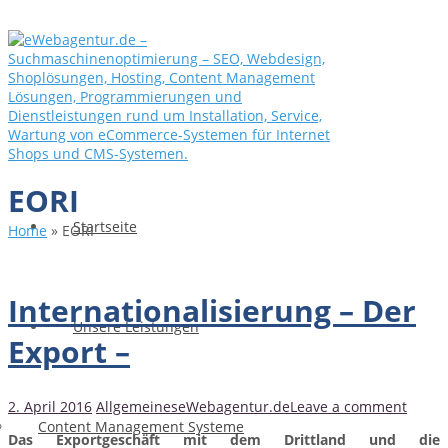
EORI
Startseite
Home
»
EORI
Internationalisierung – Der
Unsere Leistungen
Export –
2. April 2016
Allgemeines
eWebagentur.de
Leave a comment
Content Management Systeme
Das Exportgeschäft mit dem Drittland und die