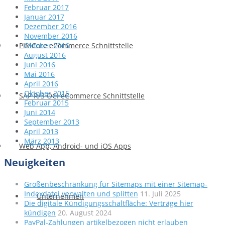
Februar 2017
Januar 2017
Dezember 2016
November 2016
Oktober 2016
PIMCore eCommerce Schnittstelle
August 2016
Juni 2016
Mai 2016
April 2016
Oktober 2015
SAP R/3 OCI eCommerce Schnittstelle
Februar 2015
Juni 2014
September 2013
April 2013
März 2013
Web App, Android- und iOS Apps
Neuigkeiten
Größenbeschränkung für Sitemaps mit einer Sitemap-
Indexdatei verwalten und splitten
11. Juli 2025
Unternehmen
Die digitale Kündigungsschaltfläche: Verträge hier
kündigen
20. August 2024
PayPal-Zahlungen artikelbezogen nicht erlauben