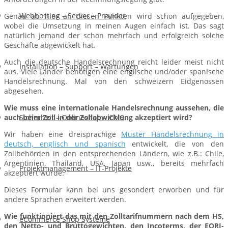
Webhosting – Server – Provider
Genau ab hier an diesen Punkten wird schon aufgegeben,
wobei die Umsetzung in meinen Augen einfach ist. Das sagt
natürlich jemand der schon mehrfach und erfolgreich solche
Geschäfte abgewickelt hat.
Auch die deutsche Handelsrechnung reicht leider meist nicht
Installation – Support – Wartungen
aus. Viele Länder benötigen eine englische und/oder spanische
Handelsrechnung. Mal von den schweizern Eidgenossen
abgesehen.
Wie muss eine internationale Handelsrechnung aussehen, die
auch beim Zoll in der Zollabwicklung akzeptiert wird?
Sicherheit – Onlineshop – CMS
Wir haben eine dreisprachige
Muster Handelsrechnung in
deutsch, englisch und spanisch
entwickelt, die von den
Zollbehörden in den entsprechenden Ländern, wie z.B.: Chile,
Argentinien, Thailand, USA, Japan usw., bereits mehrfach
Projektmanagement – IT-Projekte
akzeptiert wurde.
Dieses Formular kann bei uns gesondert erworben und für
andere Sprachen erweitert werden.
Wie funktioniert das mit den Zolltarifnummern nach dem HS,
eCommerce Shop Systeme
den Netto- und Bruttogewichten, den Incoterms, der EORI-