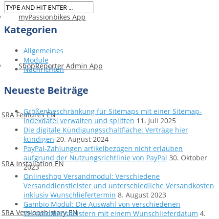
myPassionbikes App
Kategorien
Allgemeines
Module
ShopReporter Admin App
Nachrichten
Neueste Beiträge
Größenbeschränkung für Sitemaps mit einer Sitemap-
SRA Features EN
Indexdatei verwalten und splitten
11. Juli 2025
Die digitale Kündigungsschaltfläche: Verträge hier
kündigen
20. August 2024
PayPal-Zahlungen artikelbezogen nicht erlauben
aufgrund der Nutzungsrichtlinie von PayPal
30. Oktober
SRA Installation EN
2023
Onlineshop Versandmodul: Verschiedene
Versanddienstleister und unterschiedliche Versandkosten
inklusiv Wunschliefertermin
8. August 2023
Gambio Modul: Die Auswahl von verschiedenen
SRA Versionshistory EN
Versanddienstleistern mit einem Wunschlieferdatum
4.