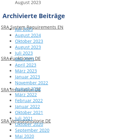
August 2023
Archivierte Beiträge
SRA System Requirements EN
Juli 2025
August 2024
Oktober 2023
August 2023
Juli 2023
SRA Funktionen DE
Mai 2023
April 2023
März 2023
Januar 2023
November 2022
August 2022
SRA Installation DE
März 2022
Februar 2022
Januar 2022
Oktober 2021
Juli 2021
SRA Versionshistorie DE
Oktober 2020
September 2020
Mai 2020