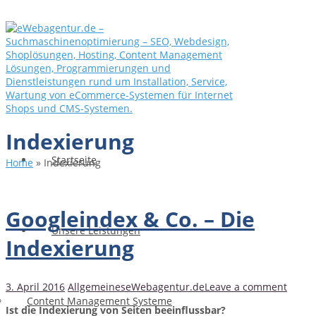
Indexierung
Startseite
Home
»
Indexierung
Googleindex & Co. – Die
Unsere Leistungen
Indexierung
3. April 2016
Allgemeines
eWebagentur.de
Leave a comment
Content Management Systeme
Ist die Indexierung von Seiten beeinflussbar?