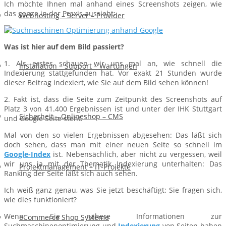
Ich möchte Ihnen mal anhand eines Screenshots zeigen, wie
das ganze in der Praxis aussieht:
Webhosting – Server – Provider
Was ist hier auf dem Bild passiert?
1. Als erstes schauen wir uns mal an, wie schnell die
Installation – Support – Wartungen
Indexierung stattgefunden hat. Vor exakt 21 Stunden wurde
dieser Beitrag indexiert, wie Sie auf dem Bild sehen können!
2. Fakt ist, dass die Seite zum Zeitpunkt des Screenshots auf
Platz 3 von 41.400 Ergebnissen ist und unter der IHK Stuttgart
Sicherheit – Onlineshop – CMS
und Google Seite steht.
Mal von den so vielen Ergebnissen abgesehen: Das läßt sich
doch sehen, dass man mit einer neuen Seite so schnell im
Google-Index
ist. Nebensächlich, aber nicht zu vergessen, weil
wir uns ja mit der Thematik Indexierung unterhalten: Das
Projektmanagement – IT-Projekte
Ranking der Seite läßt sich auch sehen.
Ich weiß ganz genau, was Sie jetzt beschäftigt: Sie fragen sich,
wie dies funktioniert?
Wenn Sie nähere Informationen zur
eCommerce Shop Systeme
Suchmaschinenoptimierung und
Indexierung
von Seiten haben