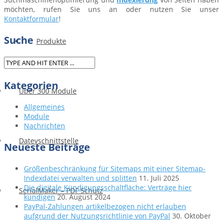
möchten, rufen Sie uns an oder nutzen Sie unser
Kontaktformular
!
Suche
Produkte
Kategorien
Über 300 Module
Allgemeines
Module
Nachrichten
Datevschnittstelle
Neueste Beiträge
Größenbeschränkung für Sitemaps mit einer Sitemap-
Indexdatei verwalten und splitten
11. Juli 2025
Die digitale Kündigungsschaltfläche: Verträge hier
SerialMaker – PDF Schutz
kündigen
20. August 2024
PayPal-Zahlungen artikelbezogen nicht erlauben
aufgrund der Nutzungsrichtlinie von PayPal
30. Oktober