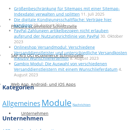
Größenbeschränkung für Sitemaps mit einer Sitemap-
Indexdatei verwalten und splitten
11. Juli 2025
Die digitale Kündigungsschaltfläche: Verträge hier
kündigen
20. August 2024
PIMCore eCommerce Schnittstelle
PayPal-Zahlungen artikelbezogen nicht erlauben
aufgrund der Nutzungsrichtlinie von PayPal
30. Oktober
2023
Onlineshop Versandmodul: Verschiedene
Versanddienstleister und unterschiedliche Versandkosten
SAP R/3 OCI eCommerce Schnittstelle
inklusiv Wunschliefertermin
8. August 2023
Gambio Modul: Die Auswahl von verschiedenen
Versanddienstleistern mit einem Wunschlieferdatum
4.
August 2023
Web App, Android- und iOS Apps
Kategorien
Module
Allgemeines
Nachrichten
Unternehmen
Unternehmen