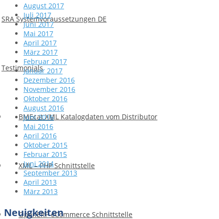
August 2017
Juli 2017
SRA Systemvoraussetzungen DE
Juni 2017
Mai 2017
April 2017
März 2017
Februar 2017
Testimonials
Januar 2017
Dezember 2016
November 2016
Oktober 2016
August 2016
BMEcat XML Katalogdaten vom Distributor
Juni 2016
Mai 2016
April 2016
Oktober 2015
Februar 2015
Juni 2014
XML – PHP Schnittstelle
September 2013
April 2013
März 2013
Neuigkeiten
OpenERP eCommerce Schnittstelle