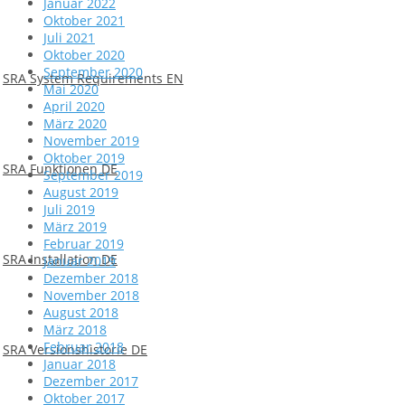
Januar 2022
Oktober 2021
Juli 2021
Oktober 2020
September 2020
SRA System Requirements EN
Mai 2020
April 2020
März 2020
November 2019
Oktober 2019
SRA Funktionen DE
September 2019
August 2019
Juli 2019
März 2019
Februar 2019
SRA Installation DE
Januar 2019
Dezember 2018
November 2018
August 2018
März 2018
Februar 2018
SRA Versionshistorie DE
Januar 2018
Dezember 2017
Oktober 2017