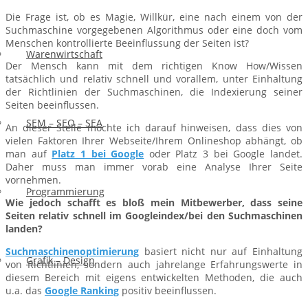
Die Frage ist, ob es Magie, Willkür, eine nach einem von der
Suchmaschine vorgegebenen Algorithmus oder eine doch vom
Menschen kontrollierte Beeinflussung der Seiten ist?
Warenwirtschaft
Der Mensch kann mit dem richtigen Know How/Wissen
tatsächlich und relativ schnell und vorallem, unter Einhaltung
der Richtlinien der Suchmaschinen, die Indexierung seiner
Seiten beeinflussen.
SEM – SEO – SEA
An dieser Stelle möchte ich darauf hinweisen, dass dies von
vielen Faktoren Ihrer Webseite/Ihrem Onlineshop abhängt, ob
man auf
Platz 1 bei Google
oder Platz 3 bei Google landet.
Daher muss man immer vorab eine Analyse Ihrer Seite
vornehmen.
Programmierung
Wie jedoch schafft es bloß mein Mitbewerber, dass seine
Seiten relativ schnell im Googleindex/bei den Suchmaschinen
landen?
Suchmaschinenoptimierung
basiert nicht nur auf Einhaltung
Grafik – Design
von Richtlinien, sondern auch jahrelange Erfahrungswerte in
diesem Bereich mit eigens entwickelten Methoden, die auch
u.a. das
Google Ranking
positiv beeinflussen.